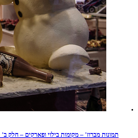
תמונות מברוז' – מקומות בילוי ופארקים – חלק ב' (18+)