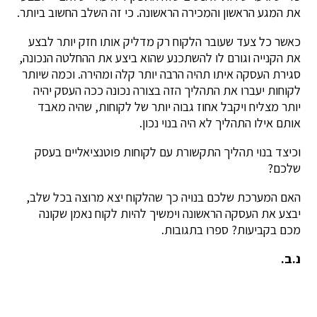
את המגע הראשון והמכירה הראשונה. כי זה השלב החשוב ביותר.
כאשר כל צעד שעובר הלקוח רק מדליק אותו חזק יותר לבצע
את הקנייה וגורם לו להשתכנע שהוא ביצע את ההחלטה הנכונה,
סגירת העסקה איתו תהיה הרבה יותר קלה ומהירה. וכמה שיותר
לקוחות יעברו את התהליך הזה בצורה נכונה ככה העסק יהיה
יותר מצליח ויקבל אחוז גבוה יותר של לקוחות, שהיה מאבד
אותם אילו התהליך לא היה בנוי נכון.
וכיצד בנוי תהליך התקשורת עם לקוחות פוטנציאליים בעסק
שלכם?
האם המערכת שלכם בנויה כך שהלקוח יצא מרוצה בכל שלב,
יבצע את העסקה הראשונה וימשיך להיות לקוח נאמן שקונה
מכם בקביעות? ספרו בתגובות.
נ.ב.
בקרוב אני אספר אילו 3 שלבים חייבים להתבצע במחלקת
המכירות שלכם, כדי להעלות בקלות את היעילות שלה
ב-200%-300% ולהכפיל את כמות הלקוחות.