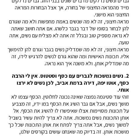
גברים ונשים נדלקים מדברים שונים בבני הזוג. גברים נדלקים
מייד מהמראה החיצוני של בחורה, אך אצל הבחורות המראה
החיצוני הוא מישני.
מראה חיצוני, זה לא מה שנשים באמת מחפשות ולא מה שגורם
להן לבחור בסופו של דבר בגבר כלשהו. אם אתה חושב שאתה
לא נראה מספיק טוב ובגלל זה אתה לא מצליח עם נשים, אתה
טועה.
מראה חיצוני, זה לא מה שמדליק נשים בגבר וגורם להן להימשך
אליו. תכונות האישיות ומה שהוא גורם לנשים להרגיש לידו, זה
מה שמדליק אותן. ולא משנה איך הוא נראה.
2. נשים נמשכות לגברים עם כסף וסטטוס. אין לי הרבה
כסף, אוטו יפה, דירה ברמת אביב, לכן נשים לא ירצו
אותי.
זוהי עוד סטיגמה נפוצה שאינה נכונה לחלוטין. הכסף עצמו לא
מושך נשים, אבל אם גבר השיג את הכסף במו ידיו, זה מצביע
על תכונות מסויימות אצלו שאיפשרו לו להשיג את הכסף. אל
אותן התכונות נשים נמשכות. אתה לא צריך להיות עשיר בשביל
למשוך נשים, אבל אתה צריך לפתח את אותן התכונות שכל כך
מושכות אותן. זה בדיוק מה שאנחנו עושים בקורסים שלנו,