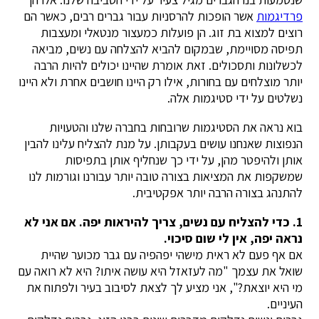
פרדיגמות
אשר הופכות להרסניות עבור גברים רבים, כאשר הם
רוצים למצוא בת זוג. הן פועלות כמעצור מנטאלי ומעצבות
תפיסה מסויימת, שבמקום להביא להצלחה עם נשים, מביאה
לכשלונות ותסכולים. זאת אומרת שהיינו יכולים להיות הרבה
יותר מוצלחים עם בחורות, אילו רק היינו חושבים אחרת ולא היינו
נשלטים על ידי סטיגמות אלה.
בוא נראה את הסטיגמות שרובחות בחברה שלנו והטעויות
הנפוצות שאנחנו עושים בעקבותן. על מנת להצליח עלינו להבין
אותן ולהיפטר מהן, על ידי כך שנחליף אותן בתפיסות
שמשקפות את המציאות בצורה טובה יותר עבורנו וגורמות לנו
להתנהג בצורה הרבה יותר אפקטיבית.
1. כדי להצליח עם נשים, צריך להיראות יפה. אם אני לא
נראה יפה, אין לי שום סיכוי.
אם אף פעם לא ראית מישהי יפהפיה עם גבר מכוער שהיית
שואל את עצמך "מה לעזאזל היא עושה איתו? היא לא רואה עם
מי היא יוצאת?", אני מציע לך לצאת לסיבוב בעיר ולפתוח את
העיניים.