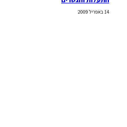
14 באפריל 2009
פוטו רפורט – נפתח לראשונה בישראל
11 באפריל 2013
תמונות מנמל יפו – סירות דייגים
וגרפיטי בעיר העתיקה