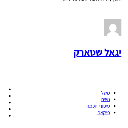
יגאל שטארק
משל
נשים
סיפורי חכמה
פיקאפ