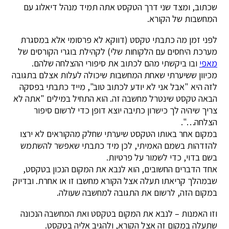
שכתוב, ומצד שני דרך הטקסט אתה תמיד מנהל דיאלוג עם
המחשבות של הקורא.
לפני זמן מה כתבתי טקסט (דווקא לא פרסומי אלא במסגרת
מערכת היחסים עם הלקוחות שלי) לקהילת בוגרי הקורסים של
מאפי
ובו ביקשתי מהם לכתוב את סיפורי ההצלחה שלהם.
מכיוון ששיערתי שאחת המחשבות שיכולה לעלות אצלם בתגובה
לזה היא "אבל אני לא יודע לכתוב טוב", מייד כתבתי בפסקה
הבאה טקסט שינטרל מחשבה זה. הוא התחיל במילים "אתה לא
צריך שיהיה לך כישרון כתיבה יוצא דופן כדי לרשום סיפור
הצלחה…".
במקום אחר באותו הטקסט שיערתי שחלק מהקוראים לא ירצו
להזדהות בשמם האמיתי, לכן מיד כתבתי שאפשר להשתמש
בשם בדוי, כדי לשמור על פרטיות.
אחד הדברים החשובים, הוא לנבא את המקום הנכון בטקסט,
שבמהלך קריאתו תעלה אצל הקורא מחשבו זו או אחרת. ובדיוק
במקום הזה, לרשום את התגובה למחשבה שעולה.
וזו האמנות – לנבא את המקום בטקסט ואת המחשבה הנכונה
שתעלה במקום זה אצל הקורא, ולהגיב אליה בטקסט.