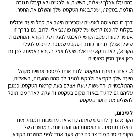
בהם עלו אצלך שאלות, חששות או לבטים ולא קיבלו תגובה
הולמת בטקסט, שכתב את הטקסט שלך והשלם את החסר.
דרך זו מתאימה לאנשים שמכירים היטב את קהל היעד ויכולים
בקלות להיכנס לראש של לקוח פוטנציאלי. לרוב, גם בדרך זו
אפשר לטעות עקב הקושי להיכנס לנעליו של הקורא. המחשבות
שיעלו אצלך (בתור כותב הטקסט שמנסה להיכנס לנעלי
הקורא), לאו דווקא יהיו אלה שיעלו אצל הקורא האמיתי. לכן גם
כאן אינך חסין מטעויות.
3. לאחר כתיבת הטקסט, לתת אותו למספר אנשים מקהל
היעד שלך לקריאה ולבקש להגיד לך מהם ההערות, השאלות,
ההתלבטויות והחששות שעלו אצלם בעת קריאת הטקסט. כמובן
עליהם גם להגיד באיזה מקום בטקסט זה עלה. לאחר מכן תוכל
להשלים את החסר בטקסט.
לסיכום,
הקורא צריך להרגיש שאתה קורא את מחשבותיו ומנהל איתו
דיאלוג מתמיד. זו האמנות הגבוהה ביותר. המחשבה של
הקופירייטר תמיד צריכה לרוץ צעד אחד לפני מחשבת הקורא,