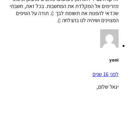
מזרימים אל המקלדת את המחשבות. בכל זאת, חשבתי
שכדאי להפנות את תשומת לבך :). תודה על הטיפים
המצוינים ושיהיה לנו בהצלחה :).
yoni
לפני 16 שנים
יגאל שלום,
קודם כל אני רוצה להודות לך על כך שאתה חולק עם כל
הקוראים את כל הידע הזה. אני יודע שזה לוקח זמן
לכתוב את המאמרים והטיפים האלה ולכן אני רוצה
להודות לך.
קוראים לי יוני וזה האימיל השני שאני שולח לך. באימיל