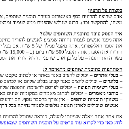
בקצרה על הרעיון
אדם שרוצה להרוויח כסף באינטרנט בעזרת תוכנית שותפים, צר
משהו, להתקשר וכו'). ברגע שגולש שהפנית מגיע לעמוד ומבצ
איך העסק עובד בתוכנית השותפים שלנו?
אתה מפנה אנשים לעמוד נחיתה שמציע לאנשים להוריד בחינם
הורידו את הספר, אתה תקבל 500 ש"ח ביום (כ – 15,000 ש"ח בחודש).
בשורה התחתונה – על כל בן אדם שהפנית והוא הוריד את הספר על ידי מילוי הטו
השתתפות בתוכנית שותפים מתאימה ל:
–
בעלי אתרים
– יכולים להציב באנר באתר או לכתוב טקסט שיצ
– בלוגרים
– יכולים להציב באנר קבוע בבלוג שלהם או לכתוב 
– בעלי רשימות תפוצה
– יכולים לפרסם לרשימת התפוצה שלה
– כותבי מאמרים
– יכולים לכתוב מאמרים במקומות שונים באי
– משווקי תוכניות שותפים
– אין צורך בהסבר נוסף. הם יודעים
– אנשים שיכולים לארגן תנועת גולשים לעמוד נחיתה בכל דרך
אם אתה אחד מאלה שציינתי למעלה, כנראה שתוכל להרוויח בע
לחץ כאן כדי לקרוא עוד פרטים על תוכנית השותפים שמאפשר