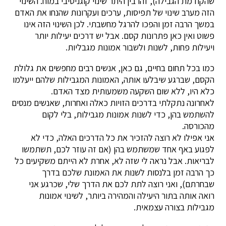
שהקודמת הגבילה), זהו בין היתר שינוי קוגניטיבי במוח. השינוי
הזה מערב שינוי של תפיסות, ערכים ועקרונות שהנחו את האדם
במשך הרבה זמן והפכו להרגל מחשבתי. לכן השינוי הזה אינו
פשוט ואין כאן פתרונות קסם. אבל יש דרכים יעילות יותר
ויעילות פחות, לשנות ולשבור אמונות מגבליות.
כמו בכל תחום בחיים, גם כאן, אנשים רבים מחפשים את גלולת
הקסם, שברגע שיבלעו אותה, האמונות המגבילות שלהם ייעלמו
כלא היו, ללא שום השקעה משמעותית מצד האדם.
לאחרונה נתקלתי בדרכים הזויות כאלה ואחרות, שאנשים מנסים
להשתמש בהן, כדי לשנות אמונות מגבילות, בלי לקום
מהכורסה.
אני אפילו לא רוצה להזכיר את כל הדרכים האלה, כדי לא
לפגוע באף אחד שמשתמש בהן (אם זה עוזר לכם, תשתמשו
לבריאות. אבל נראה לי שזה לא, אחרת לא הייתם משקיעים כל
כך הרבה זמן בלנסות לשנות את האמונת שלכם בדרך
שבחרתם), ואני רוצה לתת לכם את הדרך שלי, שכרגע אני
רואה אותה בתור היעילה והמהירה ביותר, לשינוי אמונות
מגבילות בצורה עצמאית.