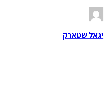
יגאל שטארק
NLP
אמונות
מודעות-עצמית
תפיסה