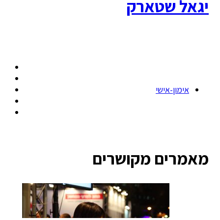
יגאל שטארק
אימון-אישי
מאמרים מקושרים